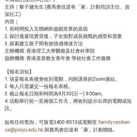
主持｜黎子健先生 (賽馬會抗逆有「家」計劃培訓主任、資
深社工)
內容｜
1. 長時間投入互聯網和遊戲世界的原因
2. 探討逃避現實背後，子女面對成長挑戰的感受和需要
3. 探索建立親子間有效情感傳達方法
主辦機構: 香港理工大學醫療及社會科學院
協辦機構: 香港基督教女青年會 學校社會工作服務
【報名須知】
1. 填妥報名表後會收到電郵，內附講座的Zoom連結。
2. 每人只需遞交一份報名表格。
3. 截止報名日期和時間為9月30日(一) 9:00am。
4. 活動舉行前一至兩個工作天，將收到提示出席的電郵或短
訊。
family.resilien
如有任何查詢，可致電3400-8513或電郵至
ce@polyu.edu.hk
與賽馬會抗逆有「家」計劃聯絡。