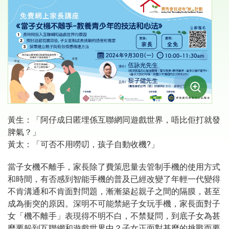
黃生：「阿仔成日匿埋係互聯網同遊戲世界，唔比佢打就發
脾氣？」
黃太：「可否不用嘮叨，孩子自動收機?」
當子女機不離手，家長除了費策思量去管制手機的使用方式
和時間，有否感到智能手機的普及已經改變了年輕一代變得
不肯溝通和不肯面對問題，漸漸築起親子之間的隔膜，甚至
成為衝突的原因。深明不可能禁絕子女玩手機，家長面對子
女「機不離手」表現得不明不白，不禁疑問，到底子女為甚
麼要躲到互聯網和遊戲世界中？子女正面對甚麼的挑戰而要