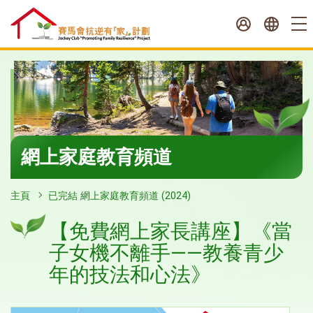
跳
至
內
容
開
始
網上家庭教育頻道
主頁
已完結 網上家庭教育頻道 (2024)
【免費網上家長講座】《當
子女機不離手——教養青少
年的技法和心法》