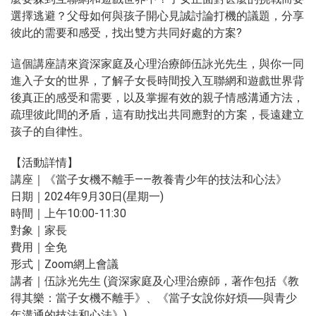
選擇逃避？父母如何與孩子開心見誠討論打機的議題，分享
彼此的需要和感受，找出雙方共同好處的方案?
這個講座請來資深家庭及心理治療師伍詠光先生，與你一同
進入子女的世界，了解子女長時間投入互聯網和遊戲世界背
後真正的感受和需要，以及掌握有效的親子情感溝通方法，
疏理彼此間的矛盾，這有助找出共同應對的方案，長遠建立
孩子的自律性。
【活動詳情】
講座｜《當子女機不離手——教養青少年的技法和心法》
日期｜2024年9月30日(星期一)
時間｜上午10:00-11:30
對象｜家長
費用｜全免
形式｜Zoom網上會議
講者｜伍詠光先生 (資深家庭及心理治療師，著作包括《教
得其樂：當子女機不離手》、《當子女說你好煩──與青少
年溝通的技法和心法》)