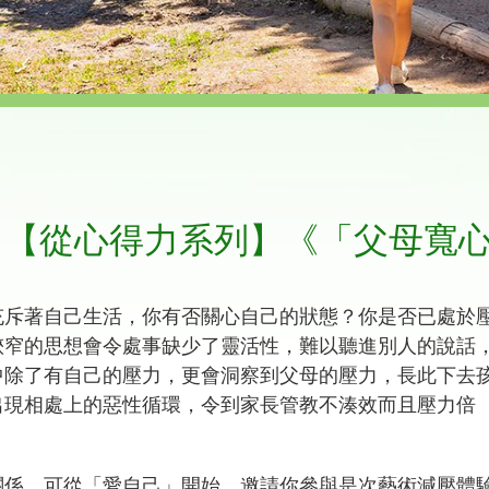
】【從心得力系列】《「父母寬
充斥著自己生活，你有否關心自己的狀態？你是否已處於
狹窄的思想會令處事缺少了靈活性，難以聽進別人的說話
中除了有自己的壓力，更會洞察到父母的壓力，長此下去
出現相處上的惡性循環，令到家長管教不湊效而且壓力倍
關係，可從「愛自己」開始。邀請你參與是次藝術減壓體