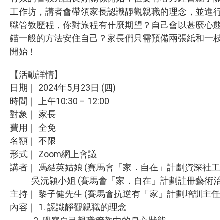
工作坊，講者會帶領家長認識靜觀親職的理念，並進
職管教歷程，你對旅程有什麼期望？自己會以甚麼心態
錨一般的方法安住自己？家長們只需預備兩張紙和一
開始！
【活動詳情】
日期｜ 2024年5月23日 (四)
時間｜ 上午10:30 – 12:00
對象｜ 家長
費用｜ 全免
名額｜ 不限
形式｜ Zoom網上會議
講者｜ 馮結英姑娘 (賽馬會「家．自在」計劃資深社工
吳沅穎小姐 (賽馬會「家．自在」計劃註冊藝術治
主持｜ 黎子健先生 (賽馬會抗逆有「家」計劃培訓主
內容｜ 1. 認識靜觀親職的理念