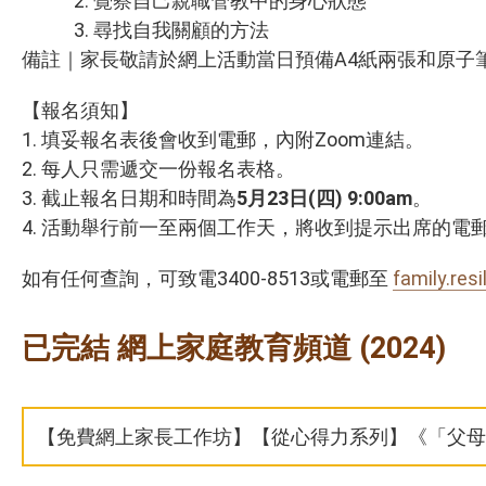
2. 覺察自己親職管教中的身心狀態
3. 尋找自我關顧的方法
備註｜家長敬請於網上活動當日預備A4紙兩張和原子
【報名須知】
1. 填妥報名表後會收到電郵，內附Zoom連結。
2. 每人只需遞交一份報名表格。
3. 截止報名日期和時間為
5月23日(四)
9:00am
。
4. 活動舉行前一至兩個工作天，將收到提示出席的電
如有任何查詢，可致電3400-8513或電郵至
family.res
已完結 網上家庭教育頻道 (2024)
【免費網上家長工作坊】【從心得力系列】《「父母