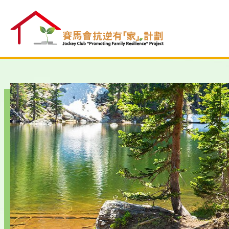
跳
至
內
容
開
始