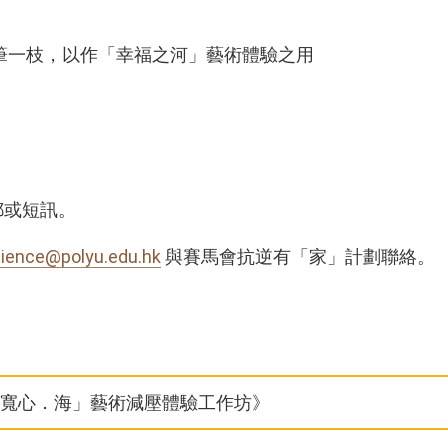
筆一枝，以作「幸福之河」藝術體驗之用
郵或短訊。
ilience@polyu.edu.hk
與賽馬會抗逆有「家」計劃聯絡。
寬心．海」藝術減壓體驗工作坊》