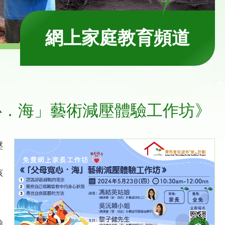
網上家庭教育頻道
心．海」藝術減壓體驗工作坊》
壓
，
孩
驗