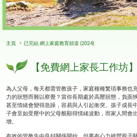
主頁
已完結 網上家庭教育頻道 (2024)
【免費網上家長工作坊
為人父母，每天都需管教孩子，家庭種種繁瑣事務也
力的狀態而難以察覺？當你長期處於高壓狀態，負面
甚至情緒會變得急躁，容易與人引起衝突。孩子成長
子會至如受壓中的父母般顯得情緒波動，而家人間會
增。
有效的管教先由良好關係開始，但要有心力經營親子