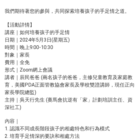
我們期待著您的參與，共同探索培養孩子的手足情之道。
【活動詳情】
講座｜如何培養孩子的手足情
日期｜2024年5月3日(星期五)
時間｜晚上9:00-10:30
對象｜家長
費用｜全免
形式｜Zoom網上會議
講者｜辰民爸爸 (兩名孩子的爸爸，主修兒童教育及家庭教
育，美國PDA正面管教協會家長及學校雙證講師，現任正向
家長學院總監)
主持｜吳天行先生 (賽馬會抗逆有「家」計劃培訓主任、資
深社工)
內容｜
1. 認識不同成長階段孩子的相處特色和行為模式
2. 培育手足情深的要訣和相處方法