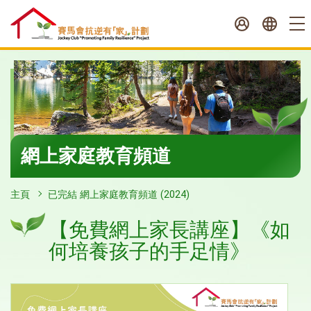
跳
至
內
容
開
始
網上家庭教育頻道
主頁
已完結 網上家庭教育頻道 (2024)
【免費網上家長講座】《如
何培養孩子的手足情》