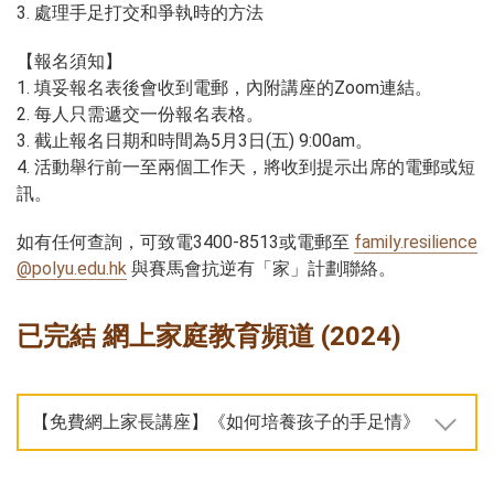
3. 處理手足打交和爭執時的方法
【報名須知】
1. 填妥報名表後會收到電郵，內附講座的Zoom連結。
2. 每人只需遞交一份報名表格。
3. 截止報名日期和時間為5月3日(五) 9:00am。
4. 活動舉行前一至兩個工作天，將收到提示出席的電郵或短
訊。
如有任何查詢，可致電3400-8513或電郵至
family.resilience
@polyu.edu.hk
與賽馬會抗逆有「家」計劃聯絡。
已完結 網上家庭教育頻道 (2024)
【免費網上家長講座】《如何培養孩子的手足情》