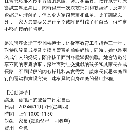
往會忽略那人做事背後的意圖、努力和需要。陪伴孩子每天
嘗試去攀這高山，同時經歷一次次被批判和被誤解，反擊與
退縮是可理解的，但又令大家感無奈和孤單。除了訓練以
外，一家人最需要又是什麼？或許是對孩子和自己一份堅定
不移的接納和肯定。
是次講座邀請了李麗梅博士，她從事教育工作超過三十年，
對特殊兒童成長及支援具豐富的前線經驗，同時，她也是兩
名成年人的媽媽，陪伴孩子面對各種學習挑戰。她會透過分
享不同的家庭故事，探討面對社交挑戰的孩子和其家長在成
長路上不同階段的內心掙扎和真實需要，讓家長反思家庭同
行的關鍵和實踐方法，建構屬於自身家庭的登山旅程。
【活動詳情】
講座｜從批評的聲音中肯定自己
日期｜2024年11月7日(星期四)
時間｜上午10:00-11:30
對象｜家長 (鼓勵父母一同參與)
費用｜全免