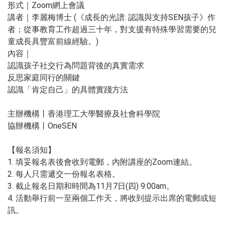
形式｜Zoom網上會議
講者｜李麗梅博士 (《成長的光譜: 認識與支持SEN孩子》作
者；從事教育工作超過三十年，對支援有特殊學習需要的兒
童成長具豐富前線經驗。)
內容｜
認識孩子社交行為問題背後的真實需求
反思家庭同行的關鍵
認識「肯定自己」的具體實踐方法
主辦機構丨香港理工大學醫療及社會科學院
協辦機構丨OneSEN
【報名須知】
1. 填妥報名表後會收到電郵，內附講座的Zoom連結。
2. 每人只需遞交一份報名表格。
3. 截止報名日期和時間為11月7日(四) 9:00am。
4. 活動舉行前一至兩個工作天，將收到提示出席的電郵或短
訊。