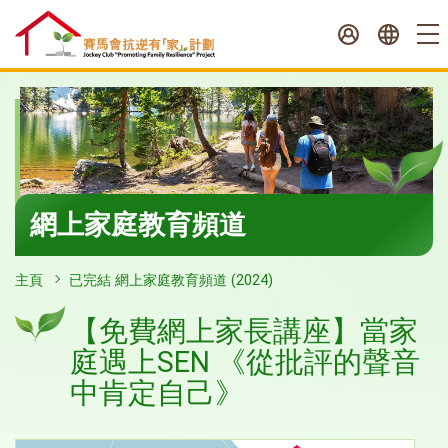
跳
至
內
容
開
始
網上家庭教育頻道
主頁
已完結 網上家庭教育頻道 (2024)
【免費網上家長講座】當家
庭遇上SEN 《從批評的聲音
中肯定自己》