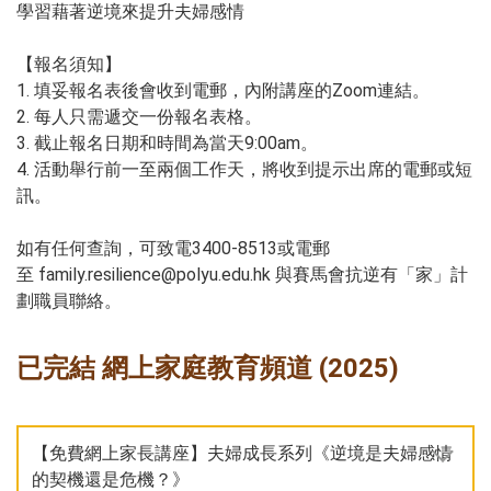
學習藉著逆境來提升夫婦感情
【報名須知】
1. 填妥報名表後會收到電郵，內附講座的Zoom連結。
2. 每人只需遞交一份報名表格。
3. 截止報名日期和時間為當天9:00am。
4. 活動舉行前一至兩個工作天，將收到提示出席的電郵或短
訊。
如有任何查詢，可致電3400-8513或電郵
至 family.resilience@polyu.edu.hk 與賽馬會抗逆有「家」計
劃職員聯絡。
已完結 網上家庭教育頻道 (2025)
【免費網上家長講座】夫婦成長系列《逆境是夫婦感情
的契機還是危機？》