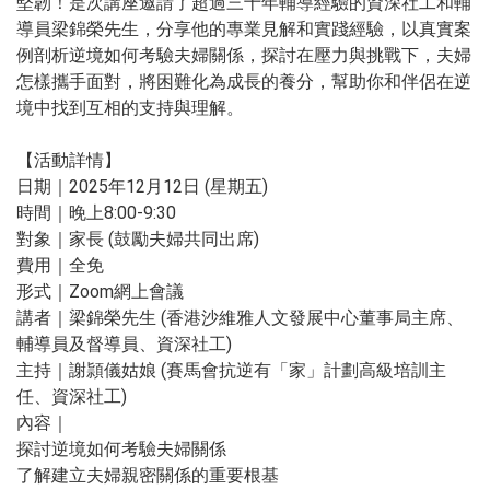
堅韌！是次講座邀請了超過三十年輔導經驗的資深社工和輔
導員梁錦榮先生，分享他的專業見解和實踐經驗，以真實案
例剖析逆境如何考驗夫婦關係，探討在壓力與挑戰下，夫婦
怎樣攜手面對，將困難化為成長的養分，幫助你和伴侶在逆
境中找到互相的支持與理解。
【活動詳情】
日期｜2025年12月12日 (星期五)
時間｜晚上8:00-9:30
對象｜家長 (鼓勵夫婦共同出席)
費用｜全免
形式｜Zoom網上會議
講者｜梁錦榮先生 (香港沙維雅人文發展中心董事局主席、
輔導員及督導員、資深社工)
主持｜謝頴儀姑娘 (賽馬會抗逆有「家」計劃高級培訓主
任、資深社工)
內容｜
探討逆境如何考驗夫婦關係
了解建立夫婦親密關係的重要根基