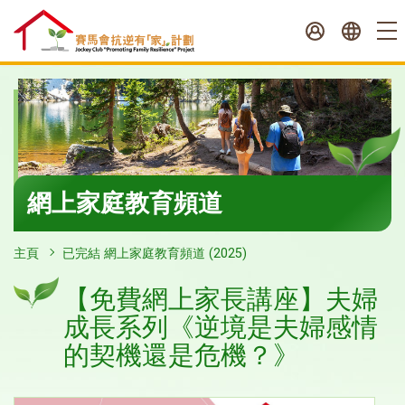
跳
至
內
容
開
始
網上家庭教育頻道
主頁
已完結 網上家庭教育頻道 (2025)
【免費網上家長講座】夫婦
成長系列《逆境是夫婦感情
的契機還是危機？》