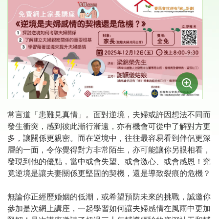
常言道「患難見真情」。面對逆境，夫婦或許因想法不同而
發生衝突，感到彼此漸行漸遠，亦有機會可從中了解對方更
多，讓關係更親密。而在逆境中，往往最容易看到伴侶更深
層的一面，令你覺得對方非常陌生，亦可能讓你另眼相看，
發現到他的優點，當中或會失望、或會激心、或會感恩！究
竟逆境是讓夫妻關係更堅固的契機，還是導致裂痕的危機？
無論你正經歷婚姻的低潮，或希望預防未來的挑戰，誠邀你
參加是次網上講座，一起學習如何讓夫婦感情在風雨中更加