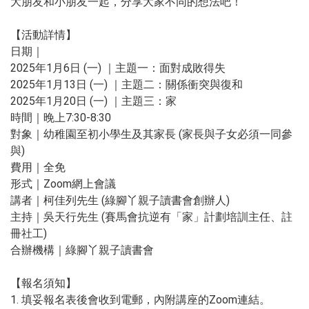
大朋友和小朋友一起，分享大家不同的想法吧！
【活動詳情】
日期｜
2025年1月6日 (一) ｜主題一：面對成敗得失
2025年1月13日 (一) ｜主題二：關係衝突與復和
2025年1月20日 (一) ｜主題三：家
時間｜晚上7:30-8:30
對象｜幼稚園至初小學生及其家長 (家長與子女必須一同參
與)
費用｜全免
形式｜Zoom網上會議
講者｜柯佳列先生 (綠腳丫親子讀書會創辦人)
主持｜吳天行先生 (賽馬會抗逆有「家」計劃培訓主任、註
冊社工)
合辦機構｜綠腳丫親子讀書會
【報名須知】
1. 填妥報名表後會收到電郵，內附講座的Zoom連結。