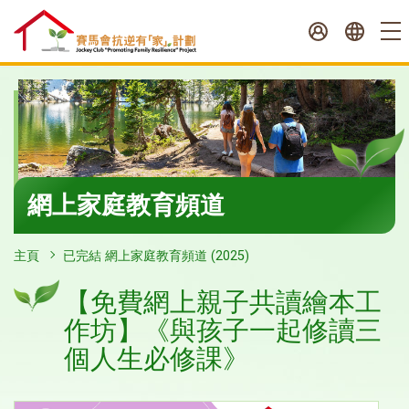
跳
至
內
容
開
始
網上家庭教育頻道
主頁
已完結 網上家庭教育頻道 (2025)
【免費網上親子共讀繪本工
作坊】《與孩子一起修讀三
個人生必修課》