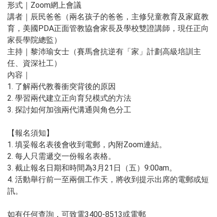
形式｜Zoom網上會議
講者｜辰民爸爸（兩名孩子的爸爸，主修兒童教育及家庭教
育，美國PDA正面管教協會家長及學校雙證講師，現任正向
家長學院總監）
主持｜黎沛瑜女士（賽馬會抗逆有「家」計劃高級培訓主
任、資深社工）
內容｜
1. 了解兩代教養衝突背後的原因
2. 學習兩代建立正向育兒模式的方法
3. 探討如何加強兩代溝通與角色分工
【報名須知】
1. 填妥報名表後會收到電郵，內附Zoom連結。
2. 每人只需遞交一份報名表格。
3. 截止報名日期和時間為3月21日（五）9:00am。
4. 活動舉行前一至兩個工作天，將收到提示出席的電郵或短
訊。
如有任何查詢，可致電3400-8513或電郵