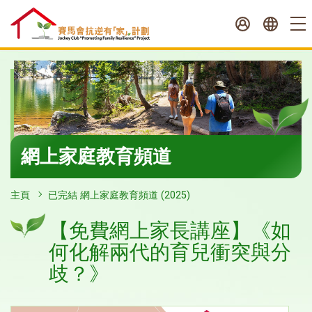
跳
至
內
容
開
始
網上家庭教育頻道
主頁
已完結 網上家庭教育頻道 (2025)
【免費網上家長講座】《如
何化解兩代的育兒衝突與分
歧？》