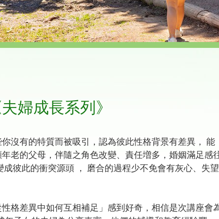
《夫婦成長系列》
你沒有的特質而被吸引，認為彼此性格背景有差異， 能
顧年老的父母，伴隨之角色改變、責任増多，婚姻滿足感
變成彼此的衝突源頭 ， 磨合的過程少不免會有灰心、失望
從性格差異中如何互相補足」感到好奇，相信是次講座會