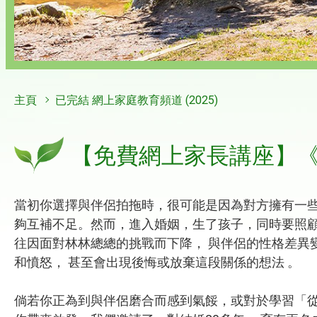
主頁
已完結 網上家庭教育頻道 (2025)
【免費網上家長講座】
當初你選擇與伴侶拍拖時，很可能是因為對方擁有一些
夠互補不足。然而，進入婚姻，生了孩子，同時要照
往因面對林林總總的挑戰而下降， 與伴侶的性格差異
和憤怒， 甚至會出現後悔或放棄這段關係的想法 。
倘若你正為到與伴侶磨合而感到氣餒，或對於學習「