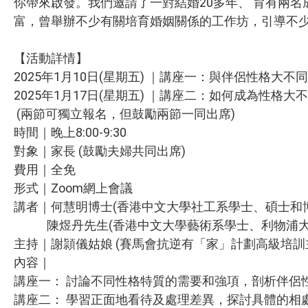
你帶來啟發。我們邀請了一對結婚20多年、 育有兩
富，曾舉辦不少有關培育婚姻關係的工作坊，引導不
【活動詳情】
2025年1月10日(星期五) ｜講座一：與伴侶性格大
2025年1月17日(星期五) ｜講座二：如何成為性格
(兩節可獨立報名，但鼓勵兩節一同出席)
時間｜晚上8:00-9:30
對象｜家長 (鼓勵夫婦共同出席)
費用｜全免
形式｜Zoom網上會議
講者｜何慧明博士(香港中文大學社工系學士、碩士和
陳煜丹先生(香港中文大學藝術系學士、利物浦大
主持｜謝頴儀姑娘 (賽馬會抗逆有「家」計劃高級培訓
內容｜
講座一： 討論不同性格特質的需要和強項，剖析伴侶
講座二： 學習正面地看待及處理差異，探討具體的相