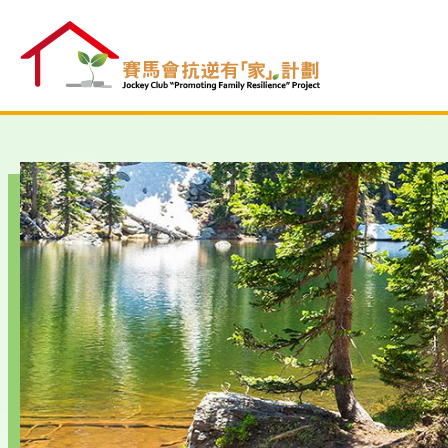
跳
至
內
容
開
始