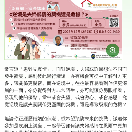
常言道「患難見真情」。面對逆境，夫婦或許因想法不同而
發生衝突，感到彼此漸行漸遠，亦有機會可從中了解對方更
多，讓關係更親密。而在逆境中，往往最容易看到伴侶更深
層的一面，令你覺得對方非常陌生，亦可能讓你另眼相看，
發現到他的優點，當中或會失望、或會激心、或會感恩！究
竟逆境是讓夫妻關係更堅固的契機，還是導致裂痕的危機？
無論你正經歷婚姻的低潮，或希望預防未來的挑戰，誠邀你
參加是次網上講座，一起學習如何讓夫婦感情在風雨中更加