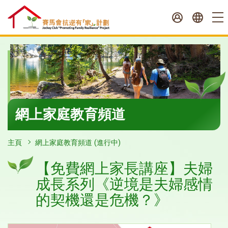
跳
至
內
容
開
始
網上家庭教育頻道
主頁
網上家庭教育頻道 (進行中)
【免費網上家長講座】夫婦
成長系列《逆境是夫婦感情
的契機還是危機？》