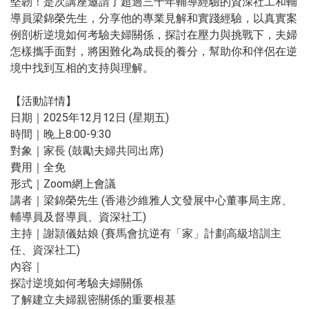
堅韌！是次講座邀請了超過三十年輔導經驗的資深社工和輔
導員梁錦榮先生，分享他的專業見解和實踐經驗，以真實案
例剖析逆境如何考驗夫婦關係，探討在壓力與挑戰下，夫婦
怎樣攜手面對，將困難化為成長的養分，幫助你和伴侶在逆
境中找到互相的支持與理解。
【活動詳情】
日期｜2025年12月12日 (星期五)
時間｜晚上8:00-9:30
對象｜家長 (鼓勵夫婦共同出席)
費用｜全免
形式｜Zoom網上會議
講者｜梁錦榮先生 (香港沙維雅人文發展中心董事局主席、
輔導員及督導員、資深社工)
主持｜謝頴儀姑娘 (賽馬會抗逆有「家」計劃高級培訓主
任、資深社工)
內容｜
探討逆境如何考驗夫婦關係
了解建立夫婦親密關係的重要根基