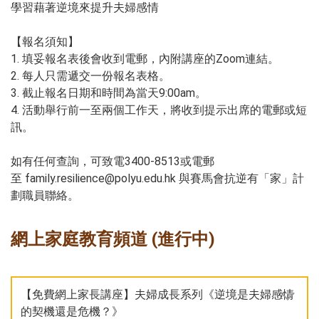
學習藉著逆境來提升夫婦感情
【報名須知】
1. 填妥報名表後會收到電郵，內附講座的Zoom連結。
2. 每人只需遞交一份報名表格。
3. 截止報名日期和時間為當天9:00am。
4. 活動舉行前一至兩個工作天，將收到提示出席的電郵或短
訊。
如有任何查詢，可致電3400-8513或電郵
至 family.resilience@polyu.edu.hk 與賽馬會抗逆有「家」計
劃職員聯絡。
網上家庭教育頻道 (進行中)
【免費網上家長講座】夫婦成長系列《逆境是夫婦感情
的契機還是危機？》