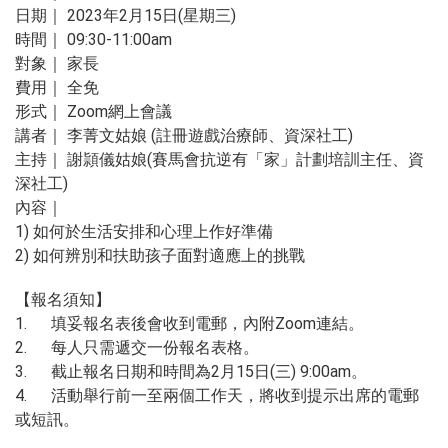
日期｜ 2023年2月15日(星期三)
時間｜ 09:30-11:00am
對象｜ 家長
費用｜ 全免
形式｜ Zoom網上會議
講者｜ 李菁文姑娘 (註冊遊戲治療師、資深社工)
主持｜ 謝頴儀姑娘(賽馬會抗逆有「家」計劃培訓主任、資
深社工)
內容｜
1) 如何於生活安排和心理上作好準備
2) 如何辨別和扶助孩子面對適應上的挑戰
【報名須知】
1. 填妥報名表後會收到電郵，內附Zoom連結。
2. 每人只需遞交一份報名表格。
3. 截止報名日期和時間為2月15日(三) 9:00am。
4. 活動舉行前一至兩個工作天，將收到提示出席的電郵
或短訊。