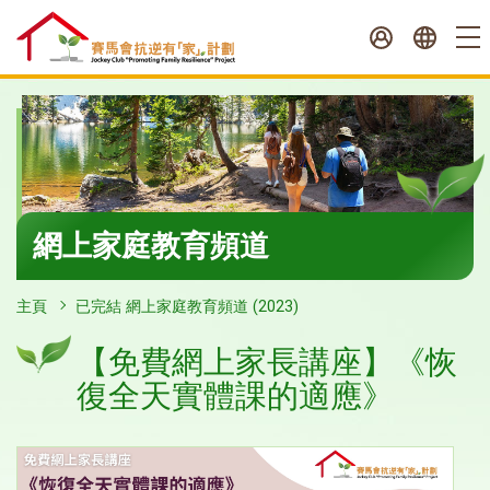
跳
至
內
容
開
始
網上家庭教育頻道
主頁
已完結 網上家庭教育頻道 (2023)
【免費網上家長講座】《恢
復全天實體課的適應》