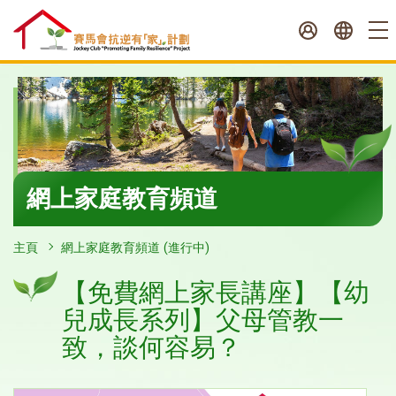
跳
至
內
容
開
始
網上家庭教育頻道
主頁
網上家庭教育頻道 (進行中)
【免費網上家長講座】【幼
兒成長系列】父母管教一
致，談何容易？