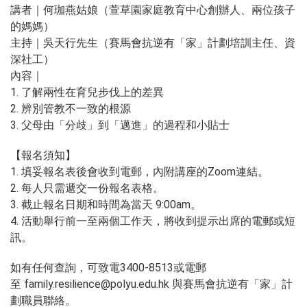
講者｜何珈燕姑娘（萱草園家庭教育中心創辦人、兩位孩子
的媽媽）
主持｜吳天行先生（賽馬會抗逆有「家」計劃培訓主任、資
深社工）
內容｜
1. 了解兩性在育兒步伐上的差異
2. 辨別管教不一致的根源
3. 父母由「分歧」到「邁進」的過程和小貼士
【報名須知】
1. 填妥報名表後會收到電郵，內附講座的Zoom連結。
2. 每人只需遞交一份報名表格。
3. 截止報名日期和時間為當天 9:00am。
4. 活動舉行前一至兩個工作天，將收到提示出席的電郵或短
訊。
如有任何查詢，可致電3400-8513或電郵
至 family.resilience@polyu.edu.hk 與賽馬會抗逆有「家」計
劃職員聯絡。