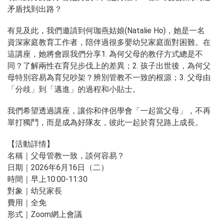
矛盾找到出路？
有見及此，我們邀請到何珈燕姑娘(Natalie Ho)，她是一名
資深家庭教育工作者，陪伴過很多嬰幼兒家庭面對困難。在
這講座，她將會跟我們分享1. 為何父母的教仔方式總是不
同？了解兩性在育兒步伐上的差異；2. 孩子出世後，為何父
母特別容易為育兒吵架？辨別管教不一致的根源；3. 父母由
「分歧」到「邁進」的過程和小貼士。
我們希望透過講座，讓你和伴侶學會「一起當父母」，不再
單打獨鬥，而是成為好隊友，彼此一起於育兒路上成長。
【活動詳情】
名稱｜父母管教一致，談何容易？
日期｜2026年6月16日（二）
時間｜早上10:00-11:30
對象｜幼兒家長
費用｜全免
形式｜Zoom網上會議